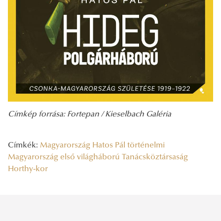
Címkép forrása: Fortepan / Kieselbach Galéria
Címkék:
Magyarország
Hatos Pál
történelmi
Magyarország
első világháború
Tanácsköztársaság
Horthy-kor