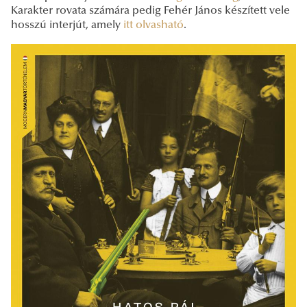
Karakter rovata számára pedig Fehér János készített vele
hosszú interjút, amely
itt olvasható
.