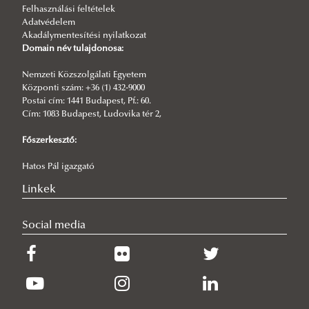
A millenniumi ünnepségek 130. évfordulója
Felhasználási feltételek
Adatvédelem
2026/06/07
Akadálymentesítési nyilatkozat
Szimbolikus nemzetépítések Erdélyben Trianon után
Domain név tulajdonosa:
2026/06/05
Katolikus–protestáns viszony a kora újkori Litvániában és a šiluvai
Nemzeti Közszolgálati Egyetem
Mária-kegyhely
Központi szám: +36 (1) 432-9000
Postai cím: 1441 Budapest, Pf.: 60.
2026/06/02
Cím: 1083 Budapest, Ludovika tér 2,
Millennium 130
Főszerkesztő:
2026/05/21
Központok és perifériák - workshop kassai vendégekkel
Hatos Pál igazgató
Linkek
Social media