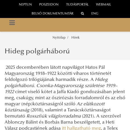
NEPTUN
POSZEIDON
TUDÁSPORTÁL
WEBMAIL
BELSŐ DOKUMENTUMTÁR
ENG
NEMZETI KÖZSZOLGÁLATI EGYETEM
Közép-Európa Kutatóintézet
Nyitólap
Hírek
Hideg polgárháború
2025 decemberében látott napvilágot Hatos Pál
Magyarország 1918–1922 közötti viharos történetét
feldolgozó trilógiájának harmadik része. A
Hideg
polgárháború. Csonka-Magyarország születése 1919–
1922
címet viselő kötet a Jaffa Kiadó gondozásában jelent
meg, csakúgy, mint az őszirózsás forradalomról és az első
magyar (nép)köztársaságról szóló
Az elátkozott
köztársaság
(2018), valamint a Tanácsköztársaságot
bemutató
Rosszfiúk világforradalma
(2021). A szerzővel
Ablonczy Bálint és Borbás Barna beszélgetett, a Heti
Válasz podcastjének adása
itt hallgatható meg
, a Telex