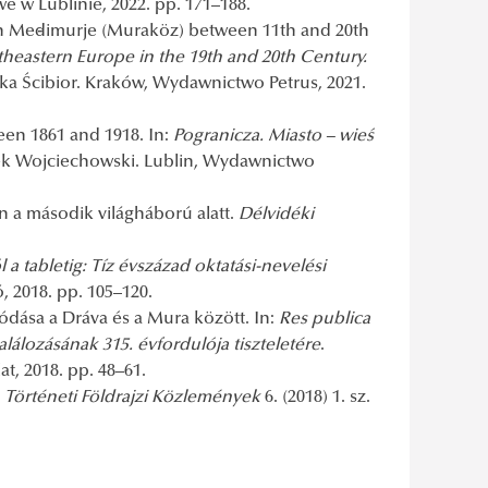
w Lublinie, 2022. pp. 171–188.
y in Međimurje (Muraköz) between 11th and 20th
heastern Europe in the 19th and 20th Century.
ka Ścibior. Kraków, Wydawnictwo Petrus, 2021.
en 1861 and 1918. In:
Pogranicza. Miasto – wieś
ek Wojciechowski. Lublin, Wydawnictwo
n a második világháború alatt.
Délvidéki
 a tabletig: Tíz évszázad oktatási-nevelési
, 2018. pp. 105–120.
dása a Dráva és a Mura között. In:
Res publica
lálozásának 315. évfordulója tiszteletére
.
t, 2018. pp. 48–61.
.
Történeti Földrajzi Közlemények
6. (2018) 1. sz.