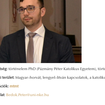
tség:
történelem PhD (Pázmány Péter Katolikus Egyetem), tör
i terület:
Magyar–horvát, lengyel–litván kapcsolatok, a katol
ációk:
mtmt
lat
:
Bedok.Peter@uni-nke.hu