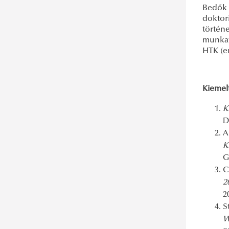
Bedők 
doktori
történ
munkatá
HTK (e
Kiemel
K
D
A
K
G
C
2
2
S
W