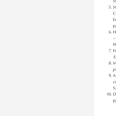
S
S
C
E
p
H
–
W
F
S
M
p
A
c
S
D
p