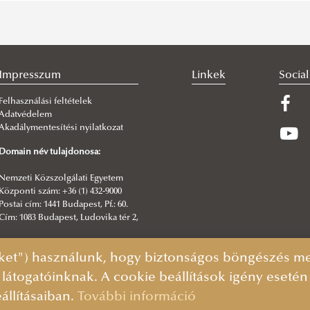
Impresszum
Linkek
Socia
Felhasználási feltételek
Adatvédelem
Akadálymentesítési nyilatkozat
Domain név tulajdonosa:
Nemzeti Közszolgálati Egyetem
Központi szám: +36 (1) 432-9000
Postai cím: 1441 Budapest, Pf.: 60.
Cím: 1083 Budapest, Ludovika tér 2,
Főszerkesztő:
ket") használunk, hogy biztonságos böngészés mel
Hatos Pál igazgató
 látogatóinknak. A cookie beállítások igény eseté
állításaiban.
További információ