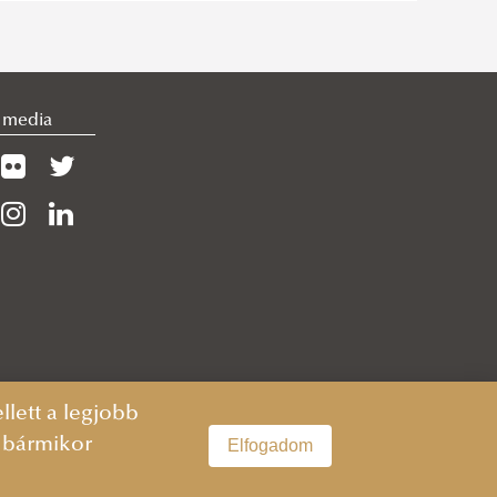
l media
lett a legjobb
n bármikor
Elfogadom