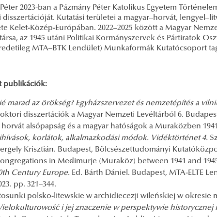
Péter 2023-ban a Pázmány Péter Katolikus Egyetem Történele
 disszertációját. Kutatási területei a magyar–horvát, lengyel–l
ete Kelet-Közép-Európában. 2022–2025 között a Magyar Nemze
rsa, az 1945 utáni Politikai Kormányszervek és Pártiratok Osz
redetileg MTA–BTK Lendület) Munkaformák Kutatócsoport tag
t publikációk:
ié marad az örökség? Egyházszervezet és nemzetépítés a vilni
oktori disszertációk a Magyar Nemzeti Levéltárból 6. Budapest
 horvát alsópapság és a magyar hatóságok a Muraközben 1941 
ihívások, korlátok, alkalmazkodási módok. Vidéktörténet 4.
Sz
ergely Krisztián. Budapest, Bölcsészettudományi Kutatóközpon
ongregations in Međimurje (Muraköz) between 1941 and 194
0th Century Europe.
Ed. Bárth Dániel. Budapest, MTA-ELTE Lend
023. pp. 321–344.
tosunki polsko-litewskie w archidiecezji wileńskiej w okresie
ielokulturowość i jej znaczenie w perspektywie historycznej 