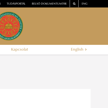
N
TUDÁSPORTÁL
BELSŐ DOKUMENTUMTÁR
ENG
Kapcsolat
English