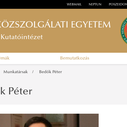
WEBMAIL
NEPTUN
POSZEIDO
KÖZSZOLGÁLATI EGYETEM
Kutatóintézet
témák
Bemutatkozás
Munkatársak
Bedők Péter
k Péter