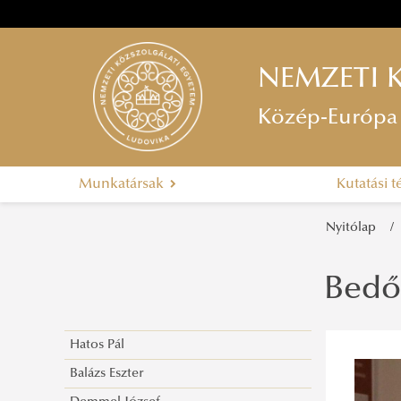
NEMZETI 
Közép-Európa 
Munkatársak
Kutatási 
Nyitólap
Bedő
Hatos Pál
Balázs Eszter