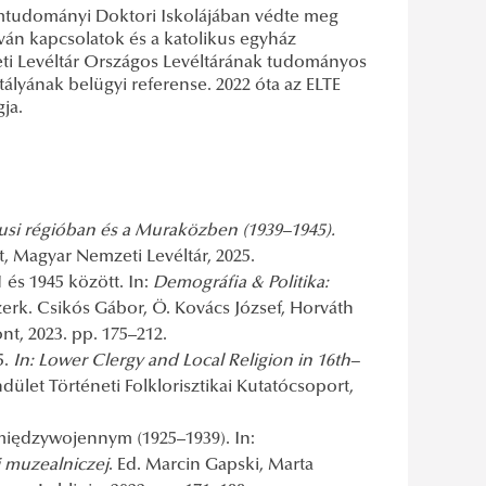
mtudományi Doktori Iskolájában védte meg
itván kapcsolatok és a katolikus egyház
ti Levéltár Országos Levéltárának tudományos
tályának belügyi referense. 2022 óta az ELTE
ja.
usi régióban és a Muraközben (1939–1945).
, Magyar Nemzeti Levéltár, 2025.
és 1945 között. In:
Demográfia & Politika:
erk. Csikós Gábor, Ö. Kovács József, Horváth
t, 2023. pp. 175–212.
5.
In: Lower Clergy and Local Religion in 16th–
ület Történeti Folklorisztikai Kutatócsoport,
 międzywojennym (1925–1939). In:
i muzealniczej
. Ed. Marcin Gapski, Marta