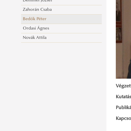
Demmel József
Zahorán Csaba
Bedők Péter
Ordasi Ágnes
Novák Attila
Végzet
Kutatás
Publik
Kapcso