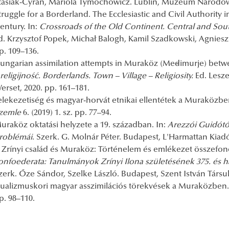
tasiak-Cyran, Mariola Tymochowicz. Lublin, Muzeum Narodowe 
truggle for a Borderland. The Ecclesiastic and Civil Authorit
entury. In:
Crossroads of the Old Continent. Central and Sout
d. Krzysztof Popek, Michał Balogh, Kamil Szadkowski, Agniesz
p. 109–136.
ungarian assimilation attempts in Muraköz (Međimurje) betwe
 religijność. Borderlands. Town – Village – Religiosity.
Ed. Lesz
erset, 2020. pp. 161–181.
elekezetiség és magyar-horvát etnikai ellentétek a Muraközbe
zemle
6. (2019) 1. sz. pp. 77–94.
uraköz oktatási helyzete a 19. században. In:
Arezzói Guidótól
roblémái
. Szerk. G. Molnár Péter. Budapest, L'Harmattan Kiadó
 Zrínyi család és Muraköz: Történelem és emlékezet összefonó
onfoederata: Tanulmányok Zrínyi Ilona születésének 375. és ha
zerk. Őze Sándor, Szelke László. Budapest, Szent István Társula
ualizmuskori magyar asszimilációs törekvések a Muraközben
p. 98–110.