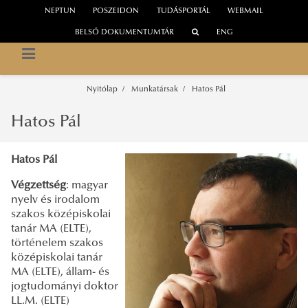
NEPTUN
POSZEIDON
TUDÁSPORTÁL
WEBMAIL
BELSŐ DOKUMENTUMTÁR
ENG
NEMZETI KÖZSZOLGÁLATI EGYETEM
Közép-Európa Kutatóintézet
Nyitólap
Munkatársak
Hatos Pál
Hatos Pál
Hatos Pál
Végzettség
: magyar
nyelv és irodalom
szakos középiskolai
tanár MA (ELTE),
történelem szakos
középiskolai tanár
MA (ELTE), állam- és
jogtudományi doktor
LL.M. (ELTE)