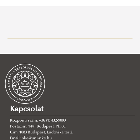
Hatos Pál
Balázs Eszter
Demmel József
Zahorán Csaba
Bedők Péter
Ordasi Ágnes
Novák Attila
Kapcsolat
Központi szám: +36 (1) 432-9000
Postacím: 1441 Budapest, Pf.: 60.
Cím: 1083 Budapest, Ludovika tér 2.
Email: nke@uni-nke.hu