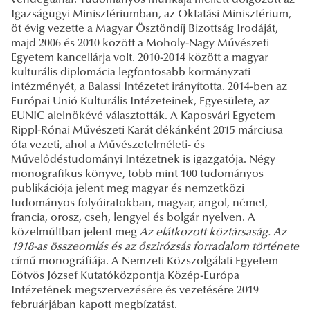
Igazságügyi Minisztériumban, az Oktatási Minisztérium,
öt évig vezette a Magyar Ösztöndíj Bizottság Irodáját,
majd 2006 és 2010 között a Moholy-Nagy Művészeti
Egyetem kancellárja volt. 2010-2014 között a magyar
kulturális diplomácia legfontosabb kormányzati
intézményét, a Balassi Intézetet irányította. 2014-ben az
Európai Unió Kulturális Intézeteinek, Egyesülete, az
EUNIC alelnökévé választották. A Kaposvári Egyetem
Rippl-Rónai Művészeti Karát dékánként 2015 márciusa
óta vezeti, ahol a Művészetelméleti- és
Művelődéstudományi Intézetnek is igazgatója. Négy
monografikus könyve, több mint 100 tudományos
publikációja jelent meg magyar és nemzetközi
tudományos folyóiratokban, magyar, angol, német,
francia, orosz, cseh, lengyel és bolgár nyelven. A
közelmúltban jelent meg
Az elátkozott köztársaság. Az
1918-as összeomlás és az őszirózsás forradalom története
című monográfiája. A Nemzeti Közszolgálati Egyetem
Eötvös József Kutatóközpontja Közép-Európa
Intézetének megszervezésére és vezetésére 2019
februárjában kapott megbízatást.