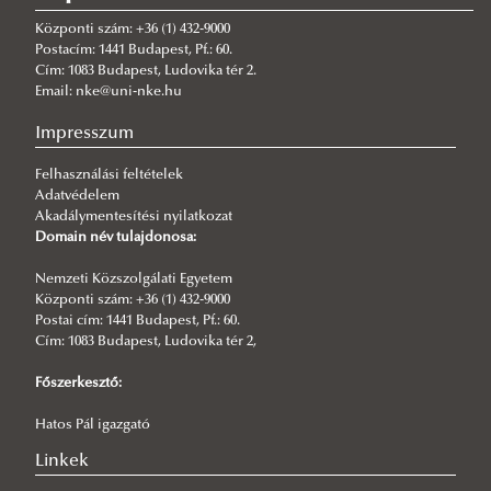
2026/06/17
Erőszakról békésen - a Magyar-Román Történész Vegyesbizottság
Központi szám: +36 (1) 432-9000
dévai ülésén
Postacím: 1441 Budapest, Pf.: 60.
Cím: 1083 Budapest, Ludovika tér 2.
2026/06/16
Email: nke@uni-nke.hu
Fiume történetének kutatása
Impresszum
2026/06/09
A millenniumi ünnepségek 130. évfordulója
Felhasználási feltételek
Adatvédelem
2026/06/07
Akadálymentesítési nyilatkozat
Szimbolikus nemzetépítések Erdélyben Trianon után
Domain név tulajdonosa:
2026/06/05
Katolikus–protestáns viszony a kora újkori Litvániában és a šiluvai
Nemzeti Közszolgálati Egyetem
Mária-kegyhely
Központi szám: +36 (1) 432-9000
Postai cím: 1441 Budapest, Pf.: 60.
2026/06/02
Cím: 1083 Budapest, Ludovika tér 2,
Millennium 130
Főszerkesztő:
2026/05/21
Központok és perifériák - workshop kassai vendégekkel
Hatos Pál igazgató
Linkek