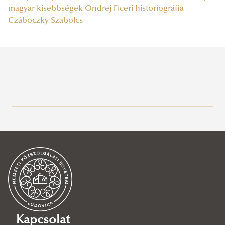
magyar kisebbségek
Ondrej Ficeri
historiográfia
Czáboczky Szabolcs
Legutóbbi bejegyzések
2026/07/09
Felirat a zászlón: Indeficienter
2026/07/01
Rosszfiúk világforradalma a Magyar Tudományos Akadémián
2026/06/29
„Trianon” a mai magyar, szlovák és román történetírásban –
Zahorán Csaba kassai előadása
Kapcsolat