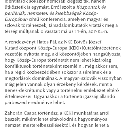
identitások sokszor nemcsak kiegészítik, hanem
ütköztetik is egymást. Erről szólt a
Központok és
perifériák, nemzetek és kisebbségek Közép-
Európában
című konferencia, amelyen magyar és
szlovák történészek, társadalomkutatók vitatták meg a
térség múltjának olvasatait május 11-én, az NKE-n.
A rendezvényt Hatos Pál, az NKE Eötvös József
Kutatóközpont Közép-Európa (KEKI) Kutatóintézetének
vezetője nyitotta meg, aki köszöntőjében hangsúlyozta,
hogy Közép-Európa történetét nem lehet kizárólag
konfliktusok történeteként szemlélni, még akkor sem,
ha a régió közbeszédében sokszor a sérelmek és a
megtorlások dominálnak. A magyar–szlovák viszonyban
máig jelen vannak olyan érzékeny kérdések, mint a
Beneš-dekrétumok vagy a történelmi emlékezet eltérő
értelmezései. Ugyanakkor a történeti igazság állandó
párbeszéd eredménye lehet.
Zahorán Csaba történész, a KEKI munkatársa arról
beszélt, miként lehet eltávolodni a hagyományos
nemzeti mesterelbeszélésektől, és hogyan lehet a