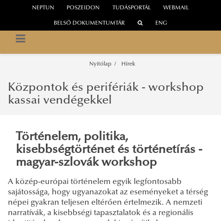
NEPTUN
POSZEIDON
TUDÁSPORTÁL
WEBMAIL
BELSŐ DOKUMENTUMTÁR
ENG
NEMZETI KÖZSZOLGÁLATI EGYETEM
Közép-Európa Kutatóintézet
Nyitólap
Hírek
Központok és perifériák - workshop
kassai vendégekkel
Történelem, politika,
kisebbségtörténet és történetírás -
magyar-szlovák workshop
A közép-európai történelem egyik legfontosabb
sajátossága, hogy ugyanazokat az eseményeket a térség
népei gyakran teljesen eltérően értelmezik. A nemzeti
narratívák, a kisebbségi tapasztalatok és a regionális