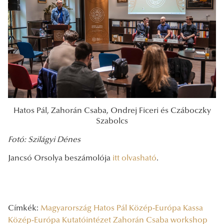
Hatos Pál, Zahorán Csaba, Ondrej Ficeri és Czáboczky
Szabolcs
Fotó: Szilágyi Dénes
Jancsó Orsolya beszámolója
itt olvasható
.
Címkék:
Magyarország
Hatos Pál
Közép-Európa
Kassa
Közép-Európa Kutatóintézet
Zahorán Csaba
workshop