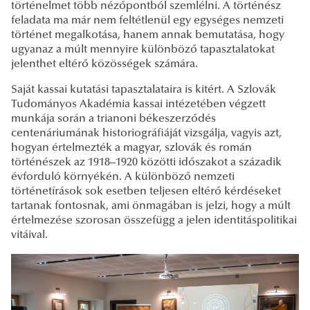
történelmet több nézőpontból szemlélni. A történész
feladata ma már nem feltétlenül egy egységes nemzeti
történet megalkotása, hanem annak bemutatása, hogy
ugyanaz a múlt mennyire különböző tapasztalatokat
jelenthet eltérő közösségek számára.
Saját kassai kutatási tapasztalataira is kitért. A Szlovák
Tudományos Akadémia kassai intézetében végzett
munkája során a trianoni békeszerződés
centenáriumának historiográfiáját vizsgálja, vagyis azt,
hogyan értelmezték a magyar, szlovák és román
történészek az 1918–1920 közötti időszakot a századik
évforduló környékén. A különböző nemzeti
történetírások sok esetben teljesen eltérő kérdéseket
tartanak fontosnak, ami önmagában is jelzi, hogy a múlt
értelmezése szorosan összefügg a jelen identitáspolitikai
vitáival.