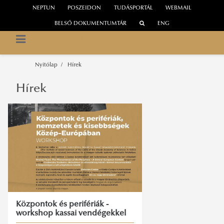
NEPTUN
POSZEIDON
TUDÁSPORTÁL
WEBMAIL
BELSŐ DOKUMENTUMTÁR
ENG
NEMZETI KÖZSZOLGÁLATI EGYETEM
Közép-Európa Kutatóintézet
Nyitólap
Hírek
Hírek
Központok és perifériák -
workshop kassai vendégekkel