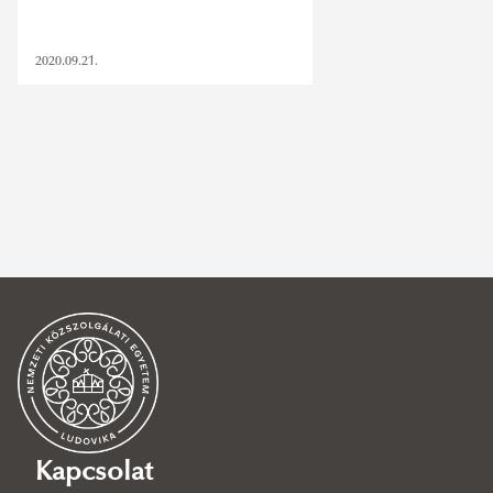
2020.09.21.
magyarország
,
hatos pál
,
közép-európa
,
kassa
,
közép-európa
kutatóintézet
,
zahorán csaba
,
workshop
,
magyar kisebbségek
,
ondrej ficeri
,
historiográfia
,
czáboczky szabolcs
,
lengyelország
,
mitrovits miklós
,
balogh róbert
,
ludovika.hu
,
ökológia
,
globális
élelmiszer-válság
SZŰRÉS TÖRLÉSE
Kapcsolat