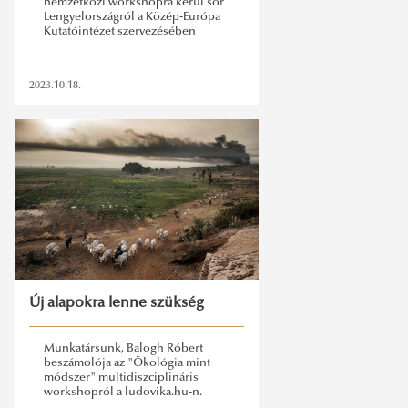
nemzetközi workshopra kerül sor
Lengyelországról a Közép-Európa
Kutatóintézet szervezésében
2023.10.18.
Új alapokra lenne szükség
Munkatársunk, Balogh Róbert
beszámolója az "Ökológia mint
módszer" multidiszciplináris
workshopról a ludovika.hu-n.