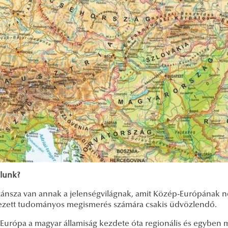
élunk?
ánsza van annak a jelenségvilágnak, amit Közép-Európának n
ezett tudományos megismerés számára csakis üdvözlendő.
Európa a magyar államiság kezdete óta regionális és egyben m