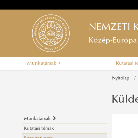
NEMZETI 
Közép-Európa 
Munkatársak
Kutatási 
Nyitólap
Külde
Munkatársak
Kutatási témák
Hatos Pál