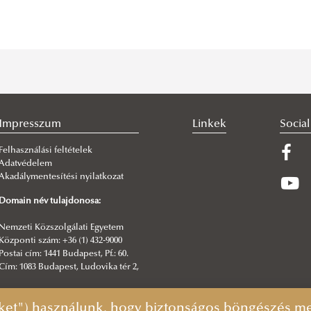
Impresszum
Linkek
Socia
Felhasználási feltételek
Adatvédelem
Akadálymentesítési nyilatkozat
Domain név tulajdonosa:
Nemzeti Közszolgálati Egyetem
Központi szám: +36 (1) 432-9000
Postai cím: 1441 Budapest, Pf.: 60.
Cím: 1083 Budapest, Ludovika tér 2,
Főszerkesztő:
ket") használunk, hogy biztonságos böngészés mel