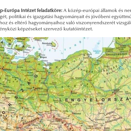
p-Európa Intézet feladatköre:
A közép-európai államok és nem
gét, politikai és igazgatási hagyományait és jövőbeni együttm
hoz és eltérő hagyományaihoz való viszonyrendszerét vizsgáló,
ényközi képzéseket szervező kutatóintézet.