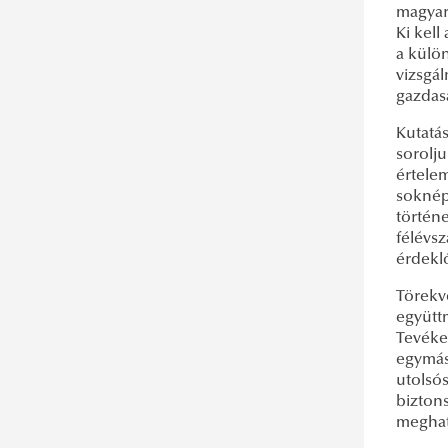
Memory Politics of the Molotov-
magyar
Ki kell
Ribbentrop Pact
a külö
Forbidden Relationship
vizsgál
gazdas
Kutatá
sorolju
értelem
soknép
történe
félévs
érdekl
Törekv
együtt
Tevéke
egymásh
utolsós
biztons
meghat