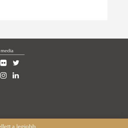
l media
lett a legjobb