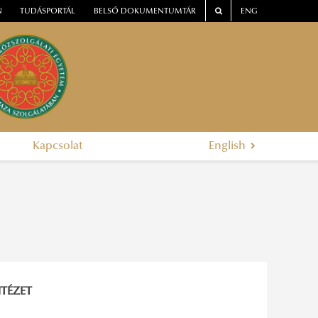
N
TUDÁSPORTÁL
BELSŐ DOKUMENTUMTÁR
ENG
Kapcsolat
English
TÉZET