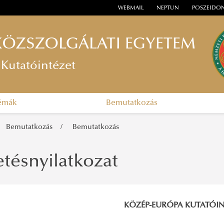
WEBMAIL
NEPTUN
POSZEIDO
KÖZSZOLGÁLATI EGYETEM
Kutatóintézet
témák
Bemutatkozás
Bemutatkozás
Bemutatkozás
tésnyilatkozat
KÖZÉP-EURÓPA KUTATÓIN