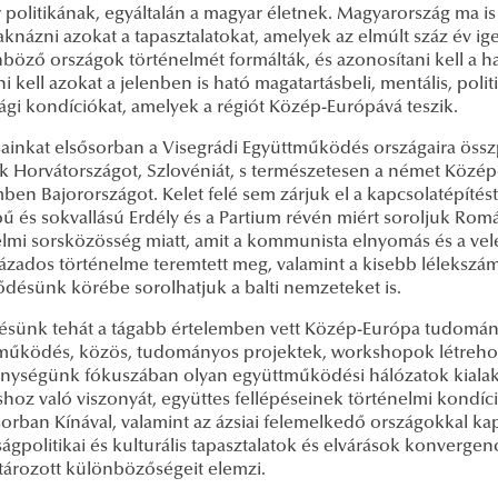
 politikának, egyáltalán a magyar életnek. Magyarország ma i
 aknázni azokat a tapasztalatokat, amelyek az elmúlt száz év i
nböző országok történelmét formálták, és azonosítani kell a 
ni kell azokat a jelenben is ható magatartásbeli, mentális, polit
ági kondíciókat, amelyek a régiót Közép-Európává teszik.
sainkat elsősorban a Visegrádi Együttműködés országaira össz
k Horvátországot, Szlovéniát, s természetesen a német Közép-E
ben Bajorországot. Kelet felé sem zárjuk el a kapcsolatépíté
ű és sokvallású Erdély és a Partium révén miért soroljuk Rom
lmi sorsközösség miatt, amit a kommunista elnyomás és a vele s
zázados történelme teremtett meg, valamint a kisebb léleksz
ődésünk körébe sorolhatjuk a balti nemzeteket is.
ésünk tehát a tágabb értelemben vett Közép-Európa tudományos
működés, közös, tudományos projektek, workshopok létrehoz
nységünk fókuszában olyan együttműködési hálózatok kialakít
oz való viszonyát, együttes fellépéseinek történelmi kondíciói
orban Kínával, valamint az ázsiai felemelkedő országokkal kapc
ágpolitikai és kulturális tapasztalatok és elvárások konvergenciá
ározott különbözőségeit elemzi.