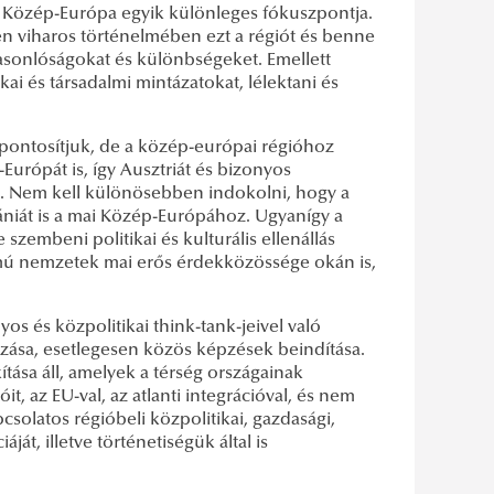
s Közép-Európa egyik különleges fókuszpontja.
gen viharos történelmében ezt a régiót és benne
hasonlóságokat és különbségeket. Emellett
ikai és társadalmi mintázatokat, lélektani és
pontosítjuk, de a közép-európai régióhoz
urópát is, így Ausztriát és bizonyos
st. Nem kell különösebben indokolni, hogy a
ániát is a mai Közép-Európához. Ugyanígy a
zembeni politikai és kulturális ellenállás
ámú nemzetek mai erős érdekközössége okán is,
 és közpolitikai think-tank-jeivel való
ása, esetlegesen közös képzések beindítása.
ása áll, amelyek a térség országainak
t, az EU-val, az atlanti integrációval, és nem
solatos régióbeli közpolitikai, gazdasági,
ját, illetve történetiségük által is