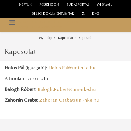
NEPTUN
POSZEIDON
TUDÁSPORTÁL
WEBMAIL
BELSŐ DOKUMENTUMTÁR
ENG
NEMZETI KÖZSZOLGÁLATI EGYETEM
Közép-Európa Kutatóintézet
Nyitólap
Kapcsolat
Kapcsolat
Kapcsolat
Hatos Pál
(igazgató):
Hatos.Pal@uni-nke.hu
A honlap szerkesztői:
Balogh Róbert
:
Balogh.Robert@uni-nke.hu
Zahorán Csaba
:
Zahoran.Csaba@uni-nke.hu