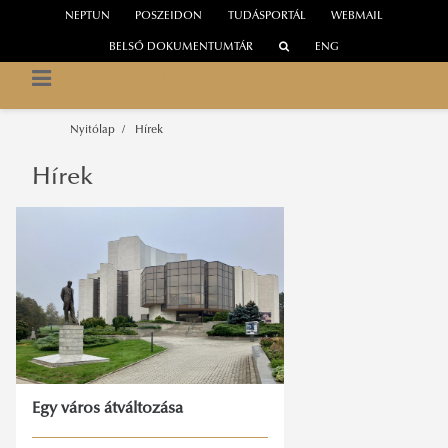
NEPTUN
POSZEIDON
TUDÁSPORTÁL
WEBMAIL
BELSŐ DOKUMENTUMTÁR
ENG
NEMZETI KÖZSZOLGÁLATI EGYETEM
Közép-Európa Kutatóintézet
Nyitólap
Hírek
Hírek
Egy város átváltozása