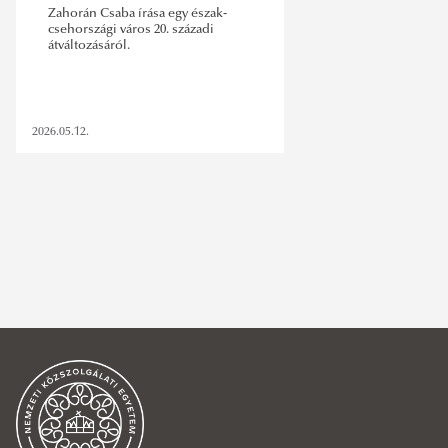
Zahorán Csaba írása egy észak-
csehországi város 20. századi
átváltozásáról.
2026.05.12.
zahorán csaba
,
csehszlovákia
,
szudéta-vidék
,
szudétanémetek
,
most
SZŰRÉS TÖRLÉSE