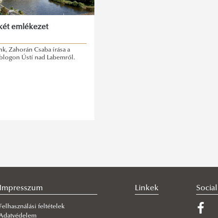
 két emlékezet
k, Zahorán Csaba írása a
blogon Ústí nad Labemről.
Impresszum
Linkek
Socia
Felhasználási feltételek
Adatvédelem