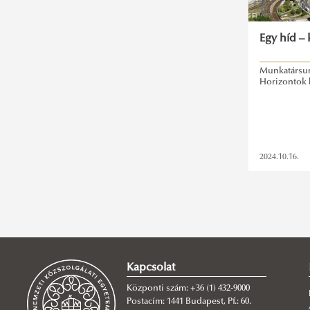
Egy híd –
Munkatársun
Horizontok 
2024.10.16.
Kapcsolat
Központi szám: +36 (1) 432-9000
Postacím: 1441 Budapest, Pf.: 60.