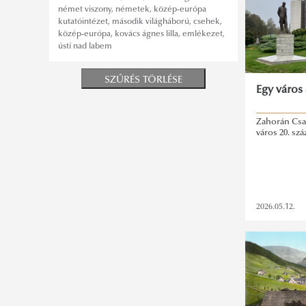
német viszony
,
németek
,
közép-európa
kutatóintézet
,
második világháború
,
csehek
,
közép-európa
,
kovács ágnes lilla
,
emlékezet
,
ústí nad labem
SZŰRÉS TÖRLÉSE
Egy város 
Zahorán Csab
város 20. szá
2026.05.12.