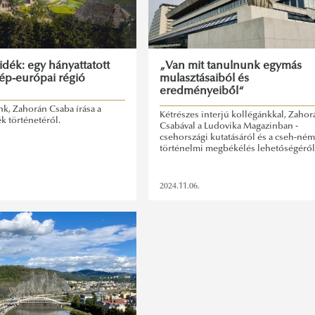
idék: egy hányattatott
„Van mit tanulnunk egymás
ép-európai régió
mulasztásaiból és
eredményeiből“
k, Zahorán Csaba írása a
Kétrészes interjú kollégánkkal, Zahor
k történetéről.
Csabával a Ludovika Magazinban -
csehországi kutatásáról és a cseh-ném
történelmi megbékélés lehetőségéről
2024.11.06.