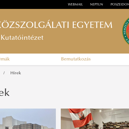
WEBMAIL
NEPTUN
POSZEIDO
KÖZSZOLGÁLATI EGYETEM
Kutatóintézet
témák
Bemutatkozás
Hírek
ek