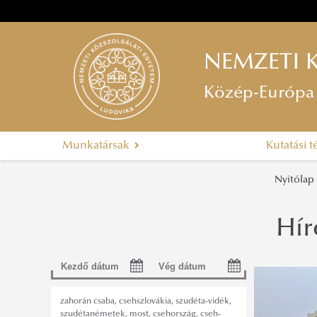
NEMZETI 
Közép-Európa 
Munkatársak
Kutatási 
Nyitólap
Hír
zahorán csaba
,
csehszlovákia
,
szudéta-vidék
,
szudétanémetek
,
most
,
csehország
,
cseh-