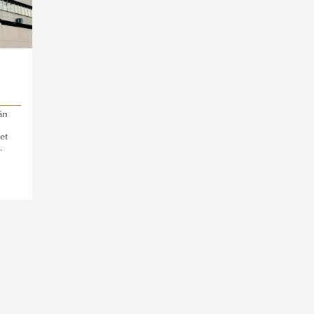
án
et
.