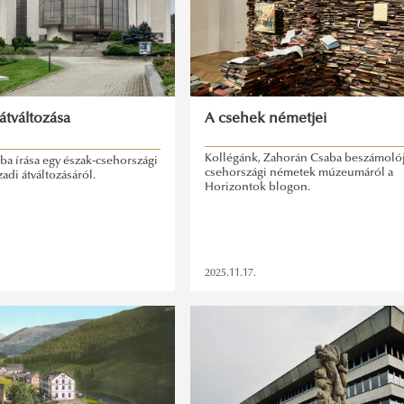
átváltozása
A csehek németjei
Kollégánk, Zahorán Csaba beszámolój
a írása egy észak-csehországi
csehországi németek múzeumáról a
zadi átváltozásáról.
Horizontok blogon.
2025.11.17.